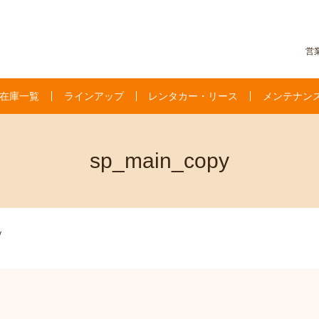
営業
在庫一覧
ラインアップ
レンタカー・リース
メンテナン
sp_main_copy
y