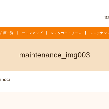
営業
在庫一覧
ラインアップ
レンタカー・リース
メンテナン
maintenance_img003
_img003