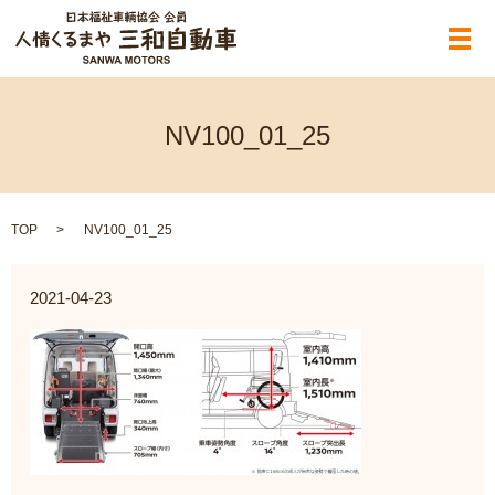
メ
NV100_01_25
TOP
NV100_01_25
2021-04-23