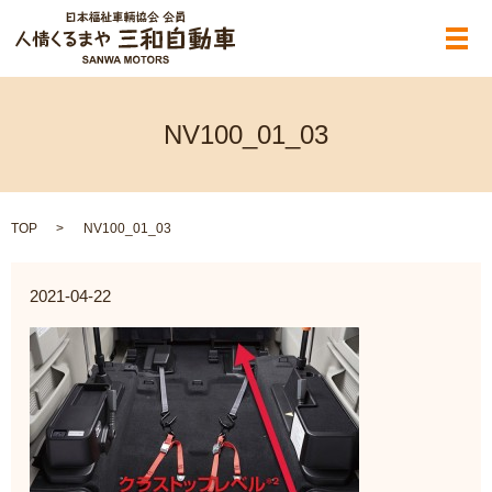
メ
NV100_01_03
TOP
NV100_01_03
2021-04-22