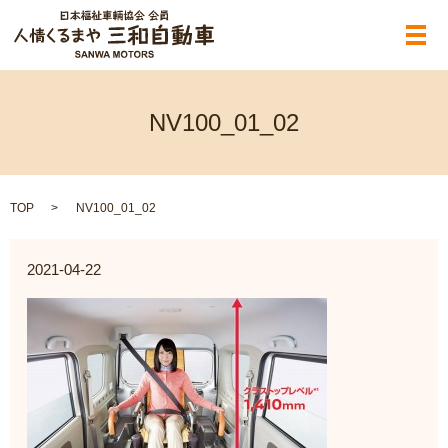
メ
NV100_01_02
TOP
NV100_01_02
2021-04-22