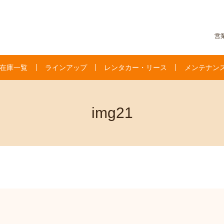
営業
在庫一覧
ラインアップ
レンタカー・リース
メンテナン
img21