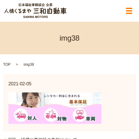
メ
img38
TOP
img38
2021-02-05