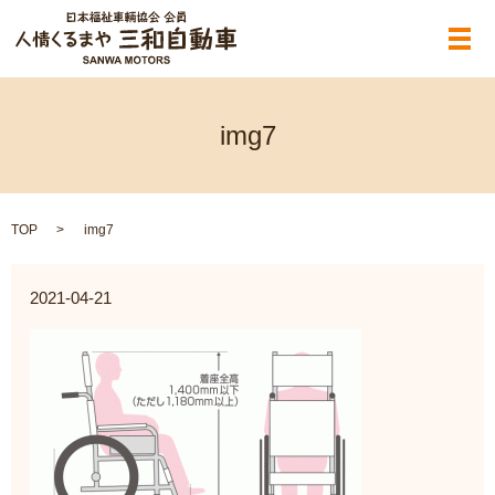
メ
img7
TOP
img7
2021-04-21